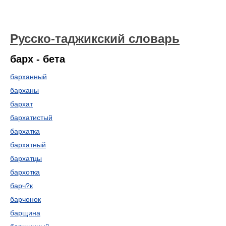
Русско-таджикский словарь
барх - бета
барханный
барханы
бархат
бархатистый
бархатка
бархатный
бархатцы
бархотка
барч?к
барчонок
барщина