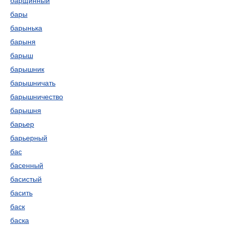
барщинный
бары
барынька
барыня
барыш
барышник
барышничать
барышничество
барышня
барьер
барьерный
бас
басенный
басистый
басить
баск
баска