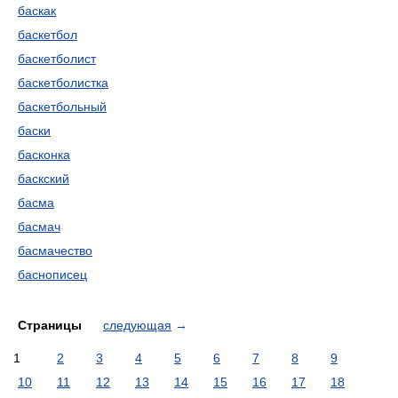
баскак
баскетбол
баскетболист
баскетболистка
баскетбольный
баски
басконка
баскский
басма
басмач
басмачество
баснописец
Страницы
следующая
→
1
2
3
4
5
6
7
8
9
10
11
12
13
14
15
16
17
18